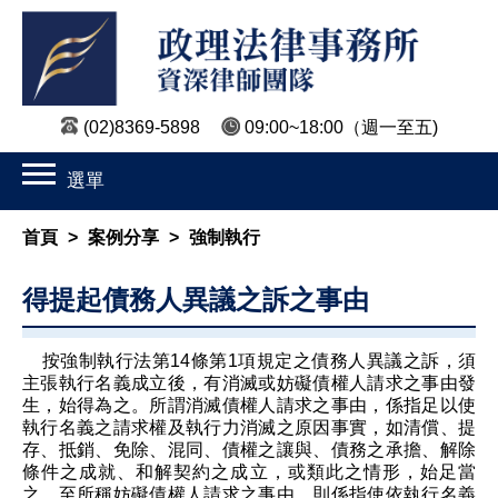
(02)8369-5898
09:00~18:00
（週一至五)
選單
首頁
>
案例分享
>
強制執行
得提起債務人異議之訴之事由
按強制執行法第14條第1項規定之債務人異議之訴，須
主張執行名義成立後，有消滅或妨礙債權人請求之事由發
生，始得為之。所謂消滅債權人請求之事由，係指足以使
執行名義之請求權及執行力消滅之原因事實，如清償、提
存、抵銷、免除、混同、債權之讓與、債務之承擔、解除
條件之成就、和解契約之成立，或類此之情形，始足當
之。至所稱妨礙債權人請求之事由，則係指使依執行名義