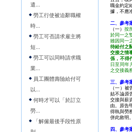
遣...
職金約定
據，不應
勞工行使被迫辭職權
二、參考
時...
（一）
按
於同一之
勞工可否請求雇主將
雖因同一
短...
待給付之
交接之情
勞工可以同時請求職
係，不得
日至同年
業...
之交接義
員工團體壽險給付可
三、參考案
（一）被
以...
姑不論原
何時才可以「於訂立
交接與薪
由。原告
勞...
得執與勞
併此敘明
「解僱最後手段性原
四、參考案