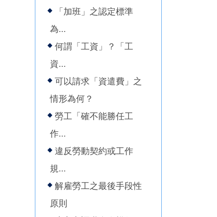
「加班」之認定標準
為...
何謂「工資」？「工
資...
可以請求「資遣費」之
情形為何？
勞工「確不能勝任工
作...
違反勞動契約或工作
規...
解雇勞工之最後手段性
原則