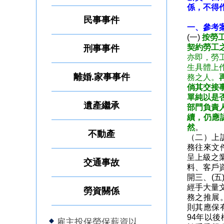
係，不得
民事事件
一、參考案
(一)
按勞
契約勞工
刑事事件
亦即，勞
生具體上
離婚.家事事件
務之人。
倘其交接
單純以是
遺產繼承
部門負責
續，仍應
然
。
不動產
（二）上
務往來文
呈上級之
交通事故
料、客戶
開三、(
經手大量
勞資關係
務之推展
則其應保
94年以
雇主投保勞保薪資以