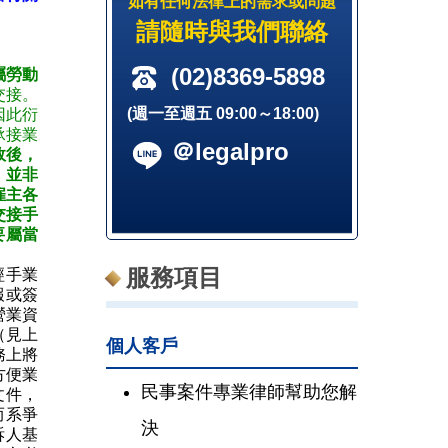
如有任何法律上的需求或問題
請隨時與我們聯絡
(02)8369-5898
屬勞動
交接。
(週一至週五 09:00～18:00)
因此衍
承接業
＠legalpro
效後，
，並非
雇主各
交接手
要屬當
服務項目
經手業
報或簽
營業資
（見上
個人客戶
務上將
方便業
民事案件專業律師幫助您解
文件，
而系爭
決
訴人基