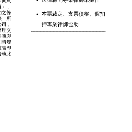
法律顧問專業律師來擔任
不同意
頁），
約之條
本票裁定、支票債權、假扣
表二所
押專業律師協助
公司，
辦理交
離職與
同時履
被告即
告執此