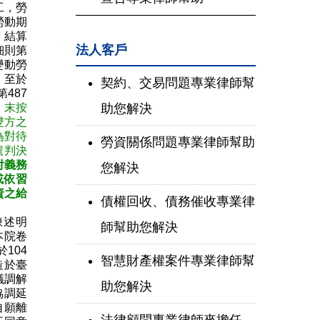
工，勞
勞動期
、結算
法人客戶
細則第
變動勞
。至於
契約、交易問題專業律師幫
487
助您解決
。
末按
雙方之
為對待
勞資關係問題專業律師幫助
號判決
付義務
您解決
或依習
資之給
債權回收、債務催收專業律
陳述明
師幫助您解決
本院卷
104
智慧財產權案件專業律師幫
造於臺
議調解
助您解決
協調延
自願離