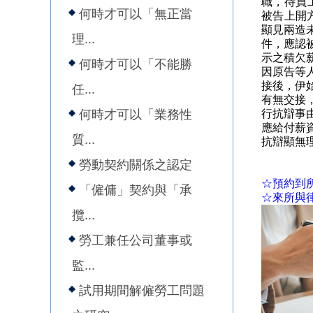
職，待員
何時才可以「無正當
被告上開
顯見兩造
理...
件，應認
示之積欠
何時才可以「不能勝
因原告等
接後，伊
任...
有無交接
何時才可以「業務性
行抗辯事由
應給付薪
質...
抗辯顯無
勞動契約關係之認定
☆預約到
「僱傭」契約與「承
☆來所與
攬...
勞工兼任公司董事或
監...
試用期間解僱勞工問題