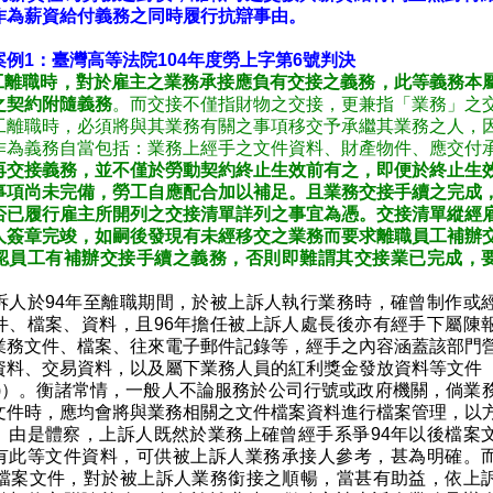
作為薪資給付義務之同時履行抗辯事由。
例1：臺灣高等法院104年度勞上字第6號判決
工離職時，對於雇主之業務承接應負有交接之義務，此等義務本
之契約附隨義務
。而交接不僅指財物之交接，更兼指「業務」之
工離職時，必須將與其業務有關之事項移交予承繼其業務之人，
作為義務自當包括：業務上經手之文件資料、財產物件、應交付
再交接義務，並不僅於勞動契約終止生效前有之，即便於終止生
事項尚未完備，勞工自應配合加以補足。且業務交接手續之完成
否已履行雇主所開列之交接清單詳列之事宜為憑。交接清單縱經
人簽章完竣，如嗣後發現有未經移交之業務而要求離職員工補辦
認員工有補辦交接手續之義務，否則即難謂其交接業已完成，
訴人於94年至離職期間，於被上訴人執行業務時，確曾制作或
件、檔案、資料，且96年擔任被上訴人處長後亦有經手下屬陳
業務文件、檔案、往來電子郵件記錄等，經手之內容涵蓋該部門
資料、交易資料，以及屬下業務人員的紅利獎金發放資料等文件
五)）。衡諸常情，一般人不論服務於公司行號或政府機關，倘業
文件時，應均會將與業務相關之文件檔案資料進行檔案管理，以
。由是體察，上訴人既然於業務上確曾經手系爭94年以後檔案
有此等文件資料，可供被上訴人業務承接人參考，甚為明確。
後檔案文件，對於被上訴人業務銜接之順暢，當甚有助益，依上