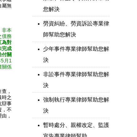
自屬無
您解決
勞資糾紛、勞資訴訟專業律
，非本
師幫助您解決
之債務
互為對
少年事件專業律師幫助您解
未完成
給付關
決
5月1
價關係
非訟事件專業律師幫助您解
決
惟查，
職時之
強制執行專業律師幫助您解
抗辯事
資，不
決
理由，
暫時處分、親權改定、監護
宣告專業律師幫助