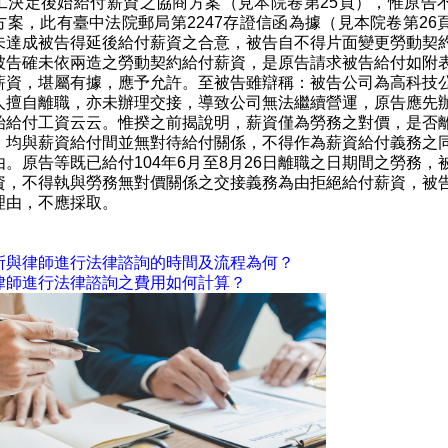
工決定後始給付薪資之協商方案（見本院卷第25頁），惟原告
方案，此有臺中法院郵局第2247存證信函為據（見本院卷第26
未達成被告得延後給付薪資之合意，被告自不得片面變更勞動契
被告確未依兩造之勞動契約給付薪資，是原告請求被告給付如附
薪資，堪屬有據，應予允許。至被告雖辯稱：被告公司為高科技
人擅自離職，亦未辦理交接，導致公司無法繼續營運，原告應先
始給付工資云云。惟揆之前揭說明，薪資僅為勞務之對價，是否
，均與薪資給付間並無對待給付關係，不得作為薪資給付義務之
。原告等既已給付104年6月至8月26日離職之日期間之勞務，
資，不得執與勞務無對價關係之交接義務為由拒絕給付薪資，被
理由，不應採取。
所與律師進行法律諮詢的時間及流程為何？
律師進行法律諮詢之費用如何計算？