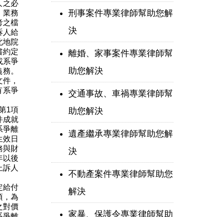
人之必
刑事案件專業律師幫助您解
，業務
考之檔
決
訴人給
北地院
書約定
離婚、家事案件專業律師幫
或系爭
助您解決
義務。
文件，
有系爭
交通事故、車禍專業律師幫
第1項
助您解決
件成就
系爭離
遺產繼承專業律師幫助您解
生效日
務與財
決
年以後
上訴人
不動產案件專業律師幫助您
定給付
解決
項，為
之對價
家暴、保護令專業律師幫助
系爭離