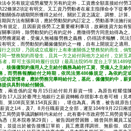
除法令另有規定或勞雇雙方另有約定外，工資應全額直接給付勞
第22條第2項定有明文。又工資乃勞動者在雇主指揮命令下從事
勞動關係存續期間所獲得之給付。關於工資之議定、調整、計算
日期與方法有關事項，應於勞動契約內訂定之，勞動基準法施行
款亦有規定。且因薪資係勞工之重要權利事項，故嗣後資方如有
有關事項時，除勞動契約已有約定外，應徵得勞方同意始得為之
領勞務遲延者，受僱人無補服勞務之義務，仍得請求報酬，民法第
設有明文，而勞動契約屬僱傭契約之一種，自有上開規定之適用
履行之抗辯，乃因成立或履行上有牽連關係之雙務契約而生，倘
於同一雙務契約而發生，且其一方之給付與他方之給付，立於互
係者，即可主張同時履行抗辯（最高法院95年度台上字第1489
）。
核僱傭契約僱用人之主給付義務為給付工資、受僱人之主給
務，而勞務報酬給付之時期，依民法第486條規定，為依約定
約定或習慣者，應於勞務完畢時給付之，基此，僱傭契約中，薪
務提供具對待給付關係
。
查，兩造係約定每月15日給付前月薪資一情，為原告程耀儒
原告17人設於臺灣土地銀行之薪資轉帳存摺影本在卷可稽（見
面、第108頁至第154頁反面），堪信為真。再查，被告就原告於
薪資之1/4，及7、8月任職薪資之全部，遲至104年9月22日兩
勞工局勞資爭議調解時均未給付，此有臺中市政府勞工局勞資爭
為憑（見本院卷第29頁）。被告因經營困難，雖曾與所屬員工
資，並提出於被告接獲訂單前，員工應選擇調班、無薪假、或