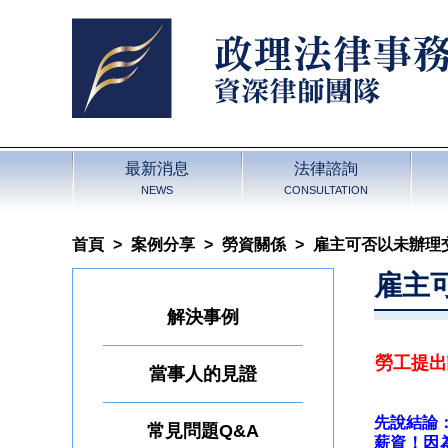
最新消息
法律諮詢
NEWS
CONSULTATION
首頁
>
案例分享
>
勞資關係
>
雇主可否以未辦理
雇主
解決事例
勞工提出
當事人的見證
先說結論
常見問題Q&A
薪資！因