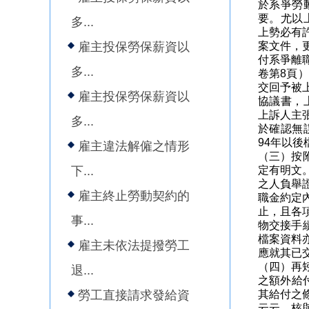
於系爭勞
要。尤以
多...
上勢必有
雇主投保勞保薪資以
案文件，
付系爭離
多...
卷第8頁
交回予被
雇主投保勞保薪資以
協議書，
上訴人主
多...
於確認無
94年以
雇主違法解僱之情形
（三）按
下...
定有明文
之人負舉
雇主終止勞動契約的
職金約定
止，且各
事...
物交接手
檔案資料
雇主未依法提撥勞工
應就其已
（四）再
退...
之額外給
勞工直接請求發給資
其給付之
云云，核