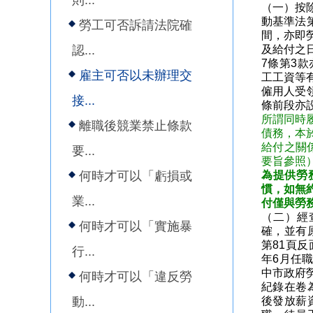
則...
（一）按
動基準法
勞工可否訴請法院確
間，亦即
認...
及給付之
7條第3
雇主可否以未辦理交
工工資等
僱用人受
接...
條前段亦
所謂同時
離職後競業禁止條款
債務，本
給付之關
要...
要旨參照
何時才可以「虧損或
為提供勞
慣，如無
業...
付僅與勞
（二）經
何時才可以「實施暴
確，並有
第81頁反
行...
年6月任職
中市政府
何時才可以「違反勞
紀錄在卷
動...
後發放薪