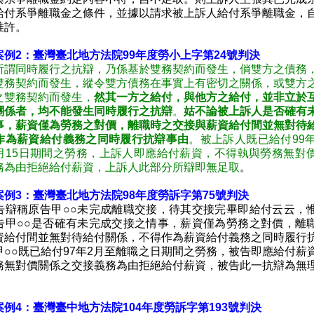
給付系爭離職金之條件，並據以請求被上訴人給付系爭離職金，
准許。
案例2：臺灣臺北地方法院99年度勞小上字第24號判決
所謂同時履行之抗辯，乃係基於雙務契約而發生，倘雙方之債務
雙務契約而發生，縱令雙方債務在事實上有密切之關係，或雙方
之雙務契約而發生，
然其一方之給付，與他方之給付，並非立於
關係者，均不能發生同時履行之抗辯
。
姑不論被上訴人是否確有
事，薪資僅為勞務之對價，離職時之交接與薪資給付間並無對待
作為薪資給付義務之同時履行抗辯事由
。被上訴人既已給付99年
月15日期間之勞務，上訴人即應給付薪資，不得執與勞務無對
務為由拒絕給付薪資，上訴人此部分所辯即無足取
。
例3：臺灣臺北地方法院98年度勞訴字第75號判決
告辯稱原告甲○○未完成離職交接，待其交接完畢即給付云云，
告甲○○是否確有未完成交接之情事，薪資僅為勞務之對價，離
資給付間並無對待給付關係，不得作為薪資給付義務之同時履行
甲○○既已給付97年2月至離職之日期間之勞務，被告即應給付薪
務無對價關係之交接義務為由拒絕給付薪資，被告此一抗辯為無
。
例4：臺灣臺中地方法院104年度勞訴字第193號判決