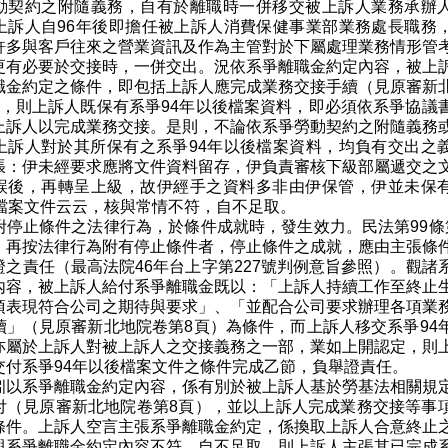
動契約之附隨義務，自有於離職時一併移交被上訴人業務承辦
上訴人自96年後即擔任被上訴人消費保健事業部業務處長職務
許多與客戶往來之營業資訊及作為主管對於下屬處理業務情形管
更有必要於交接時，一併交出。況依系爭離職金約定內容，被上
職金約定之條件，即包括上訴人應完成業務交接手續（見原審新
），則上訴人既保有系爭94年以後檔案資料，即必須依系爭協議
上訴人以完成業務交接。是則，不論依系爭勞動契約之附隨義務
上訴人對於其所保有之系爭94年以後檔案資料，均負有交出之
張：伊未經要求應將文件資料留存，伊負責審核下級部屬遞交之
誤後，再轉呈上級，故伊經手之資料多非由伊保管，伊並未保
後檔案文件云云，核與常情不符，自不足取。
附停止條件之法律行為，於條件成就時，發生效力。民法第99條
。再按法律行為附有停止條件者，停止條件之成就，應由主張條
證之責任（最高法院46年台上字第227號判例意旨參照）。觀諸
內容，被上訴人給付系爭離職金既以：「上訴人持續工作至終止
項表現符合公司之期待與要求」、「並配合公司要求辦理各項業
續」（見原審新北地院卷第8頁）為條件，而上訴人移交系爭94
亦屬於上訴人對被上訴人之交接義務之一部，業如上開認定，則
交付系爭94年以後檔案文件之條件完成乙節，負舉證責任。
矧以系爭離職金約定內容，係有別於被上訴人基於勞基法相關規
付（見原審新北地院卷第8頁），並以上訴人完成業務交接等事
條件。上訴人空言主張系爭離職金約定，係換取上訴人合意終止
與系爭離職金約定內容不符，自不足取。則上訴人主張其已完成